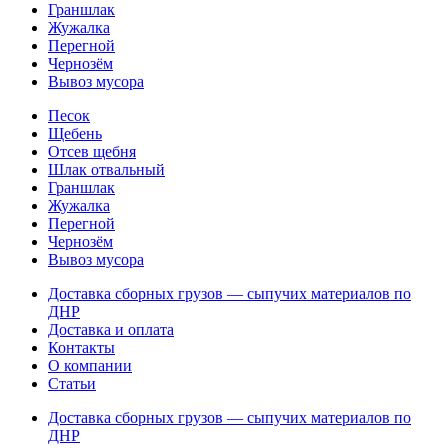
Граншлак
Жужалка
Перегной
Чернозём
Вывоз мусора
Песок
Щебень
Отсев щебня
Шлак отвальный
Граншлак
Жужалка
Перегной
Чернозём
Вывоз мусора
Доставка сборных грузов — сыпучих материалов по
ДНР
Доставка и оплата
Контакты
О компании
Статьи
Доставка сборных грузов — сыпучих материалов по
ДНР