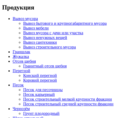
Продукция
Вывоз мусора
Вывоз бытового и крупногабаритного мусора
Вывоз мебели
Вывоз мусора с дачи или участка
Вывоз ненужных вещей
Вывоз сантехники
Вывоз строительного мусора
Граншлак
Жужалка
Отсев щебня
Гранитный отсев щебня
Перегной
Конский перегной
Коровий перегной
Песок
Песок для песочницы
Песок карьерный
Песок строительный мелкой крупности фракции
Песок строительный средней крупности фракции
Чернозём
Грунт плодородный