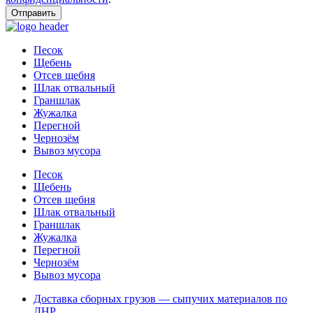
Отправить
Песок
Щебень
Отсев щебня
Шлак отвальный
Граншлак
Жужалка
Перегной
Чернозём
Вывоз мусора
Песок
Щебень
Отсев щебня
Шлак отвальный
Граншлак
Жужалка
Перегной
Чернозём
Вывоз мусора
Доставка сборных грузов — сыпучих материалов по
ДНР